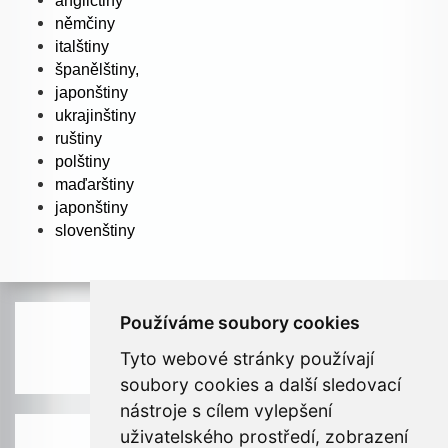
angličtiny
němčiny
italštiny
španělštiny,
japonštiny
ukrajinštiny
ruštiny
polštiny
maďarštiny
japonštiny
slovenštiny
Používáme soubory cookies
Telefon: 731 411 319
Tyto webové stránky používají
soubory cookies a další sledovací
nástroje s cílem vylepšení
uživatelského prostředí, zobrazení