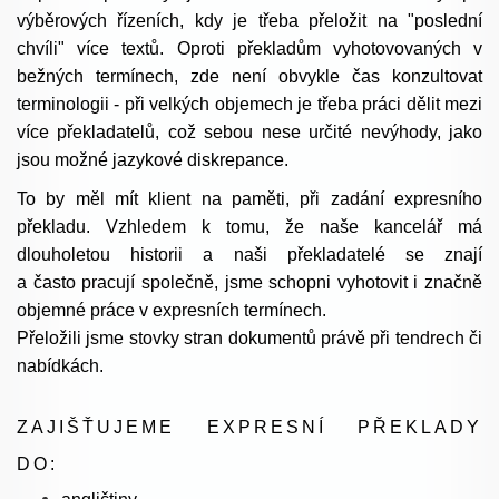
výběrových řízeních, kdy je třeba přeložit na "poslední
chvíli" více textů. Oproti překladům vyhotovovaných v
bežných termínech, zde není obvykle čas konzultovat
terminologii - při velkých objemech je třeba práci dělit mezi
více překladatelů, což sebou nese určité nevýhody, jako
jsou možné jazykové diskrepance.
To by měl mít klient na paměti, při zadání expresního
překladu. Vzhledem k tomu, že naše kancelář má
dlouholetou historii a naši překladatelé se znají
a často pracují společně, jsme schopni vyhotovit i značně
objemné práce v expresních termínech.
Přeložili jsme stovky stran dokumentů právě při tendrech či
nabídkách.
ZAJIŠŤUJEME EXPRESNÍ PŘEKLADY
DO: