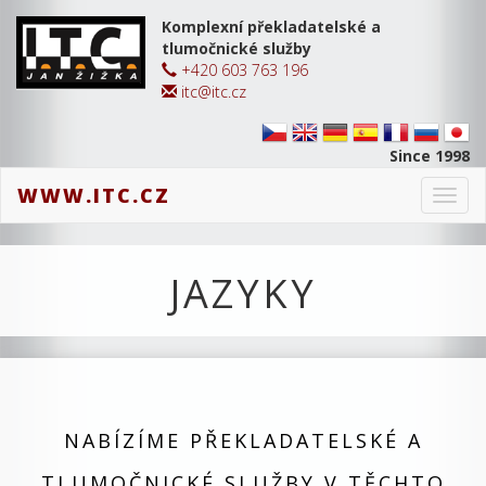
Komplexní překladatelské a
tlumočnické služby
+420 603 763 196
itc@itc.cz
Since 1998
WWW.ITC.CZ
Toggl
navig
JAZYKY
NABÍZÍME PŘEKLADATELSKÉ A
TLUMOČNICKÉ SLUŽBY V TĚCHTO