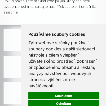
Pokud požadujete překlad z/do jazyka, který zde není
uveden, prosím kontaktujte nás. Překladatele i tlumočníka
zajistíme.
Používáme soubory cookies
Telefon: 731 411 319
Tyto webové stránky používají
soubory cookies a další sledovací
nástroje s cílem vylepšení
uživatelského prostředí, zobrazení
PRAHA: 296 181 716
přizpůsobeného obsahu a reklam,
analýzy návštěvnosti webových
stránek a zjištění zdroje
návštěvnosti.
BRNO: 542 211 100
Souhlasím
Odmítám